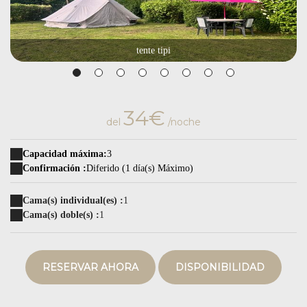
tente tipi
34€
del
/noche
Capacidad máxima:
3
Confirmación :
Diferido (1 día(s) Máximo)
Cama(s) individual(es) :
1
Cama(s) doble(s) :
1
RESERVAR AHORA
DISPONIBILIDAD