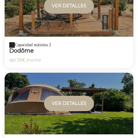
VER DETALLES
Capacidad máxima:2
Dodôme
del
59€
/noche
VER DETALLES