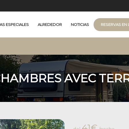
AS ESPECIALES
ALREDEDOR
NOTICIAS
RESERVAS EN 
terrasse couverte
 CHAMBRES AVEC TER
41€