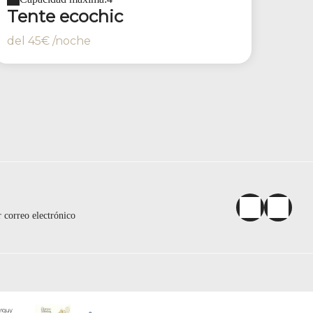
Tente ecochic
del
45€
/noche
 correo electrónico