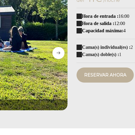
del
/noche
Hora de entrada :
16:00
Hora de salida :
12:00
Capacidad máxima:
4
Cama(s) individual(es) :
2
Cama(s) doble(s) :
1
RESERVAR AHORA
intérieur chalet