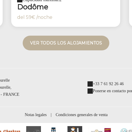
Dodôme
del
59€
/noche
VER TODOS LOS ALOJAMIENTOS
urelle
+33 7 61 92 26 46
urelle,
Ponerse en contacto por
 - FRANCE
Notas legales
|
Condiciones generales de venta