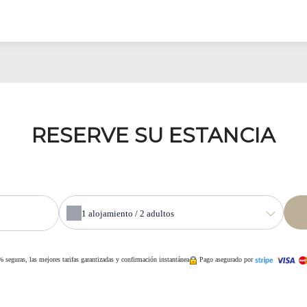
RESERVE SU ESTANCIA
1
alojamiento /
2
adultos
 seguras, las mejores tarifas garantizadas y confirmación instantánea
Pago asegurado por