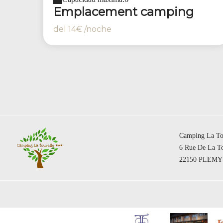
Emplacement camping
del
14€
/noche
Camping La To
6 Rue De La To
22150 PLEMY