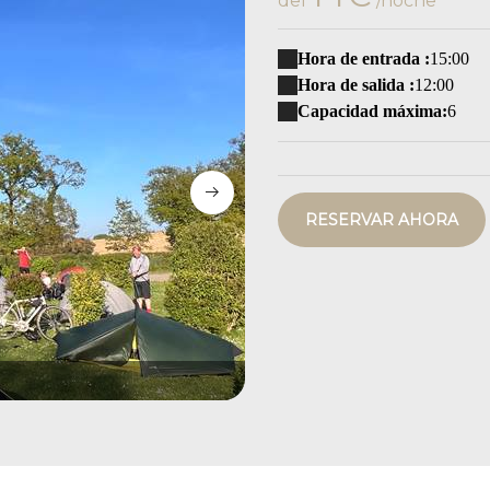
del
/noche
Hora de entrada :
15:00
Hora de salida :
12:00
Capacidad máxima:
6
RESERVAR AHORA
emplacement pour tente, caravan