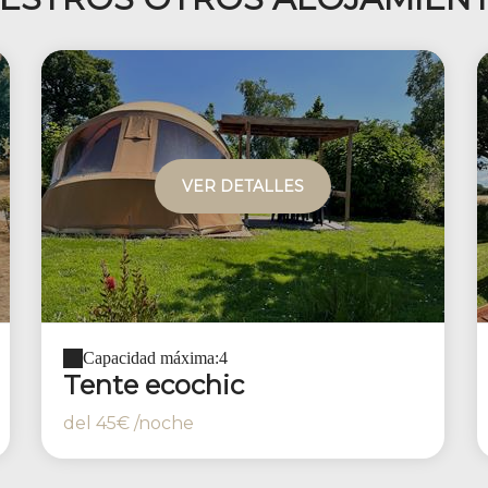
VER DETALLES
Capacidad máxima:4
Tente ecochic
del
45€
/noche