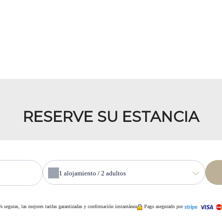
RESERVE SU ESTANCIA
1
alojamiento /
2
adultos
 seguras, las mejores tarifas garantizadas y confirmación instantánea
Pago asegurado por