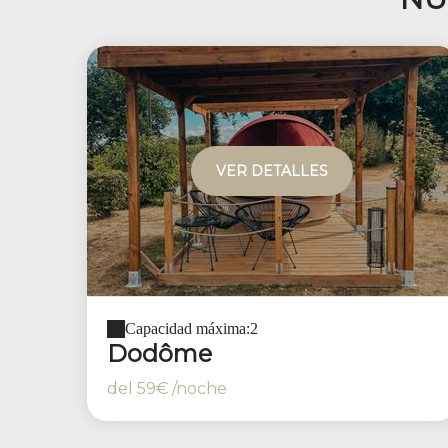
VER DETALLES
Capacidad máxima:2
Dodôme
del
59€
/noche