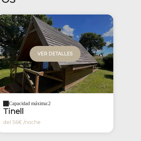
VER DETALLES
Capacidad máxima:2
Tinell
del
56€
/noche