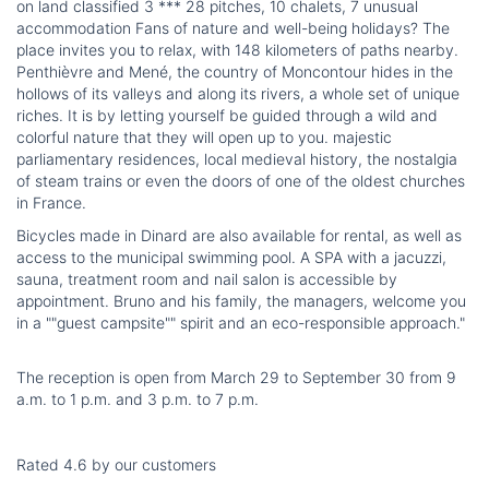
on land classified 3 *** 28 pitches, 10 chalets, 7 unusual
accommodation Fans of nature and well-being holidays? The
place invites you to relax, with 148 kilometers of paths nearby.
Penthièvre and Mené, the country of Moncontour hides in the
hollows of its valleys and along its rivers, a whole set of unique
riches. It is by letting yourself be guided through a wild and
colorful nature that they will open up to you. majestic
parliamentary residences, local medieval history, the nostalgia
of steam trains or even the doors of one of the oldest churches
in France.
Bicycles made in Dinard are also available for rental, as well as
access to the municipal swimming pool. A SPA with a jacuzzi,
sauna, treatment room and nail salon is accessible by
appointment. Bruno and his family, the managers, welcome you
in a ""guest campsite"" spirit and an eco-responsible approach."
The reception is open from March 29 to September 30 from 9
a.m. to 1 p.m. and 3 p.m. to 7 p.m.
Rated 4.6 by our customers