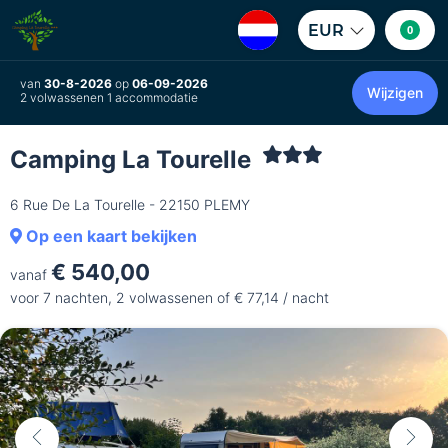
EUR
0
van
30-8-2026
op
06-09-2026
Wijzigen
2 volwassenen 1 accommodatie
Camping La Tourelle
6 Rue De La Tourelle - 22150 PLEMY
Op een kaart bekijken
€ 540,00
vanaf
voor 7 nachten, 2 volwassenen of € 77,14 / nacht