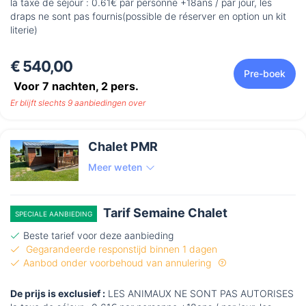
la taxe de séjour : 0.61€ par personne +18ans / par jour, les
draps ne sont pas fournis(possible de réserver en option un kit
literie)
€ 540,00
Pre-boek
Voor 7 nachten,
2
pers.
Er blijft slechts 9 aanbiedingen over
Chalet PMR
Meer weten
Tarif Semaine Chalet
SPECIALE AANBIEDING
Beste tarief voor deze aanbieding
Gegarandeerde responstijd binnen 1 dagen
Aanbod onder voorbehoud van annulering
De prijs is exclusief :
LES ANIMAUX NE SONT PAS AUTORISES