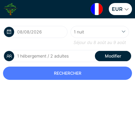
EUR
Séjour du
8 août
au
9 août
1 hébergement / 2 adultes
Modifier